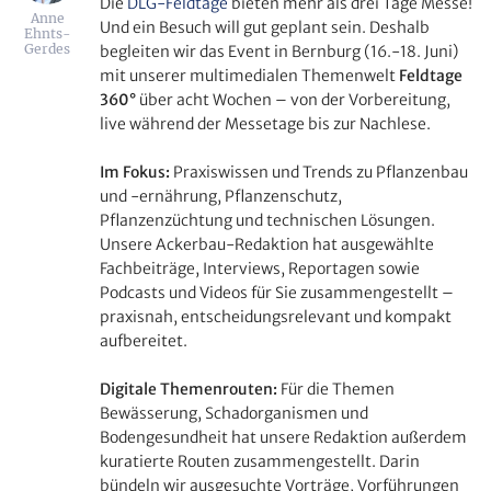
Die
DLG-Feldtage
bieten mehr als drei Tage Messe!
Anne
Und ein Besuch will gut geplant sein. Deshalb
Ehnts-
Gerdes
begleiten wir das Event in Bernburg (16.-18. Juni)
mit unserer multimedialen Themenwelt
Feldtage
360°
über acht Wochen – von der Vorbereitung,
live während der Messetage bis zur Nachlese.
Im Fokus:
Praxiswissen und Trends zu Pflanzenbau
und -ernährung, Pflanzenschutz,
Pflanzenzüchtung und technischen Lösungen.
Unsere Ackerbau-Redaktion hat ausgewählte
Fachbeiträge, Interviews, Reportagen sowie
Podcasts und Videos für Sie zusammengestellt –
praxisnah, entscheidungsrelevant und kompakt
aufbereitet.
Digitale Themenrouten:
Für die Themen
Bewässerung, Schadorganismen und
Bodengesundheit hat unsere Redaktion außerdem
kuratierte Routen zusammengestellt. Darin
bündeln wir ausgesuchte Vorträge, Vorführungen