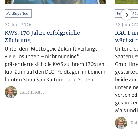
Feldtage 360°
Feldtage 36
22. Juni 2026
22. Juni 20
KWS. 170 Jahre erfolgreiche
RAGT un
Züchtung
wächst 
Unter dem Motto „Die Zukunft verlangt
Unter di
viele Lösungen – nicht nur eine“
Saaten D
präsentierte sich die KWS zu ihrem 170sten
GmbH in e
Jubiläum auf den DLG-Feldtagen mit einem
gestartet
bunten Strauß an Kulturen und Sorten.
beide Züc
unter ein
Katrin Rutt
verschied
gesamten 
Mais und 
Kat